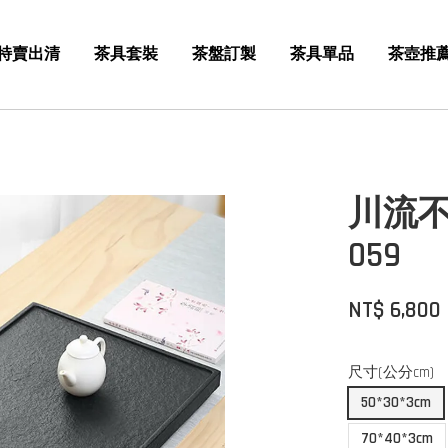
特賣出清
茶具套裝
茶盤訂製
茶具單品
茶壺推
川流不
059
NT$ 6,800
尺寸(公分cm)
50*30*3cm
70*40*3cm