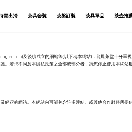
特賣出清
茶具套裝
茶盤訂製
茶具單品
茶壺推
gfongtea.com)及後續成立的網站等(以下稱本網站)，龍鳳茶
保護。若您不同意本隱私政策之全部或部分者，請您停止使用本網站
有及經營的網站。本網站內可能包含許多連結、或其他合作夥伴所提