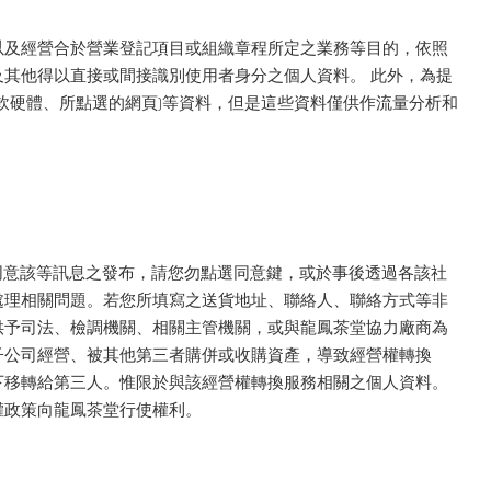
以及經營合於營業登記項目或組織章程所定之業務等目的，依照
、及其他得以直接或間接識別使用者身分之個人資料。 此外，為提
軟硬體、所點選的網頁)等資料，但是這些資料僅供作流量分析和
不同意該等訊息之發布，請您勿點選同意鍵，或於事後透過各該社
處理相關問題。若您所填寫之送貨地址、聯絡人、聯絡方式等非
供予司法、檢調機關、相關主管機關，或與龍鳳茶堂協力廠商為
子公司經營、被其他第三者購併或收購資產，導致經營權轉換
下移轉給第三人。惟限於與該經營權轉換服務相關之個人資料。
權政策向龍鳳茶堂行使權利。