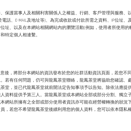
務、保護當事人及相關利害關係人之權益、行銷、客戶管理與服務、
話、E-MAIL及地址等)、為完成收款或付款所需之資料、IP位址
IP位址、以及在本網站相關網站內的瀏覽活動(例如，使用者所使用的
會和特定個人相連繫。
您的同意後，將部分本網站的資訊發布於您的社群活動資訊頁面，若您
息。若有任何問題，仍可與龍鳳茶堂聯絡，龍鳳茶堂將協助您確認、
鳳茶堂，並已代龍鳳茶堂就前開法定告知事項予以告知。除依法應提
個人資料提供予第三人。當龍鳳茶堂或本網站全部或部分分割、獨立
或本網站所擁有之全部或部分使用者資訊亦可能在經營權轉換的狀況
會員，若您不希望龍鳳茶堂後續利用您的個人資料，您可以依本隱私