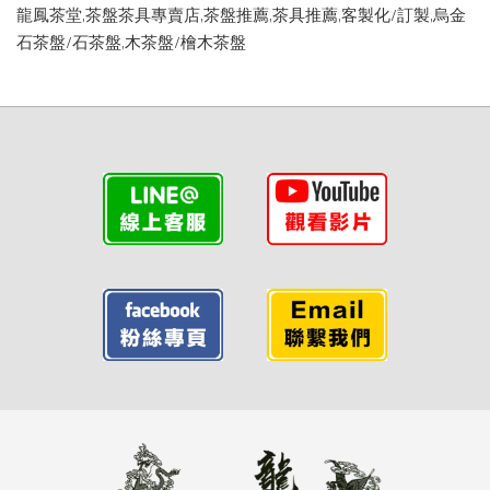
龍鳳茶堂,茶盤茶具專賣店,茶盤推薦,茶具推薦,客製化/訂製,烏金
石茶盤/石茶盤,木茶盤/檜木茶盤