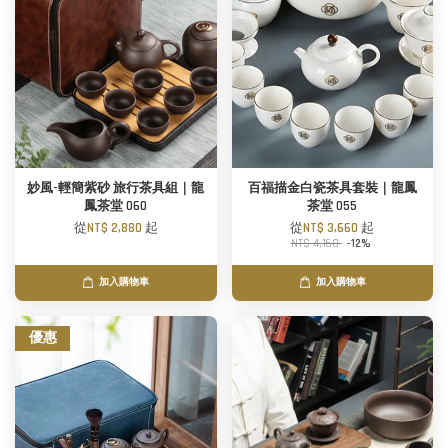
妙風-輕簡紫砂 旅行茶具組｜龍
百福描金白瓷茶具套裝｜龍鳳
鳳茶堂 060
茶堂 055
從
NT$ 2,880
起
從
NT$ 3,660
起
NT$ 4,160
-12%
加入購物車
加入購物車
優惠