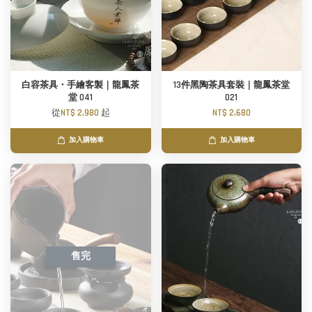
白容茶具・手繪客製｜龍鳳茶
13件黑陶茶具套裝｜龍鳳茶堂
堂 041
021
從
NT$ 2,980
起
NT$ 2,680
加入購物車
加入購物車
售完