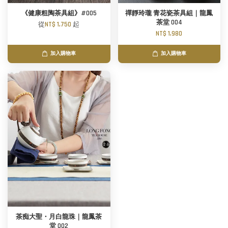
《健康粗陶茶具組》#005
禪靜玲瓏 青花瓷茶具組｜龍鳳
茶堂 004
從
NT$ 1,750
起
NT$ 1,980
加入購物車
加入購物車
茶痴大聖・月白龍珠｜龍鳳茶
堂 002