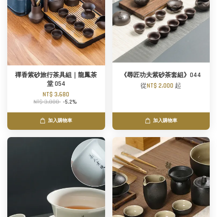
禪香紫砂旅行茶具組｜龍鳳茶
《尋匠功夫紫砂茶套組》044
堂 054
從
NT$ 2,000
起
NT$ 3,680
NT$ 3,880
-5.2%
加入購物車
加入購物車