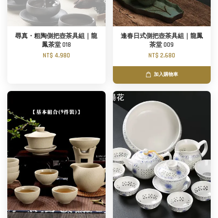
尋真・粗陶側把壺茶具組｜龍
逢春日式側把壺茶具組｜龍鳳
鳳茶堂 018
茶堂 009
NT$ 4,980
NT$ 2,680
加入購物車